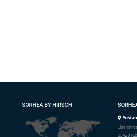
SORHEA BY HIRSCH
SORHE
Postan
Eisenstra
65428 Rü