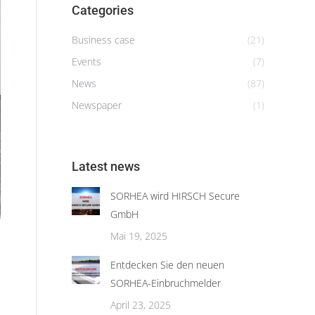
Categories
Business case
(21)
Events
(7)
News
(87)
Newspaper
(1)
Latest news
G-fence 3000
SORHEA wird HIRSCH Secure
GmbH
Mai 19, 2025
Entdecken Sie den neuen
SORHEA-Einbruchmelder
April 23, 2025