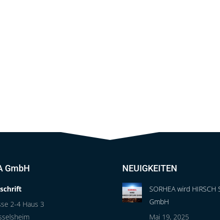
A GmbH
NEUIGKEITEN
schrift
SORHEA wird HIRSCH 
GmbH
sse 2-4 Haus 3
sselsheim
Mai 19, 2025