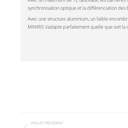
Avec un maximum de 12 faisceaux, les barrières MIN
synchronisation optique et la différenciation des
Avec une structure aluminium, un faible encombre
MINIRIS s’adapte parfaitement quelle que soit la c
Navigation
ONGLET PRÉCÉDENT