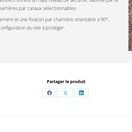
IRIS offrent un haut niveau de sécurité, fiabilisé par la
 barrières par canaux sélectionnables.
ment et une fixation par charnière orientable à 90°,
onfiguration du site à protéger.
Partager le produit
Share
Share
Share
on
on
on
Facebook
X
LinkedIn