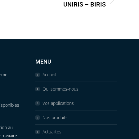
UNIRIS – BIRIS
MENU
tème
Accueil
Qui sommes-nous
Vos applications
isponibles
Nos produits
tion au
Actualités
erroviaire