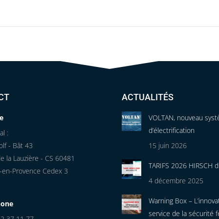
Projets
similaires
CT
ACTUALITÉS
e
VOLTAN, nouveau sys
d’électrification
l :
lf - Bât 43
15 juin 2026
e la Lauzière - CS 60481
TARIFS 2026 HIRSCH d
-en-Provence Cedex 3
4 décembre 2025
Warning Box – L’innova
hone
service de la sécurité f
42 37 11 77