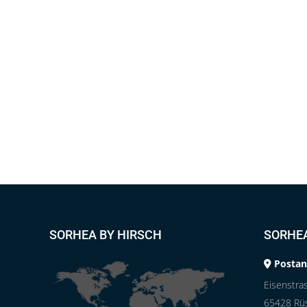
SORHEA BY HIRSCH
SORHE
Postan
Eisenstra
65428 Rü