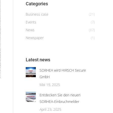
Categories
Business case
(21)
Events
(7)
News
(87)
Newspaper
(1)
Latest news
G-fence 3000
SORHEA wird HIRSCH Secure
GmbH
Mai 19, 2025
Entdecken Sie den neuen
SORHEA-Einbruchmelder
April 23, 2025