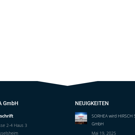
A GmbH
NEUIGKEITEN
schrift
SORHEA wird HIRSCH 
GmbH
sse 2-4 Haus 3
sselsheim
Mai 19, 2025