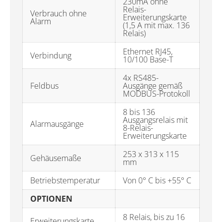
230mA ohne
Relais-
Verbrauch ohne
Erweiterungskarte
Alarm
(1,5 A mit max. 136
Relais)
Ethernet RJ45,
Verbindung
10/100 Base-T
4x RS485-
Feldbus
Ausgänge gemäß
MODBUS-Protokoll
8 bis 136
Ausgangsrelais mit
Alarmausgänge
8-Relais-
Erweiterungskarte
253 x 313 x 115
Gehäusemaße
mm
Betriebstemperatur
Von 0° C bis +55° C
OPTIONEN
8 Relais, bis zu 16
Erweiterungskarte