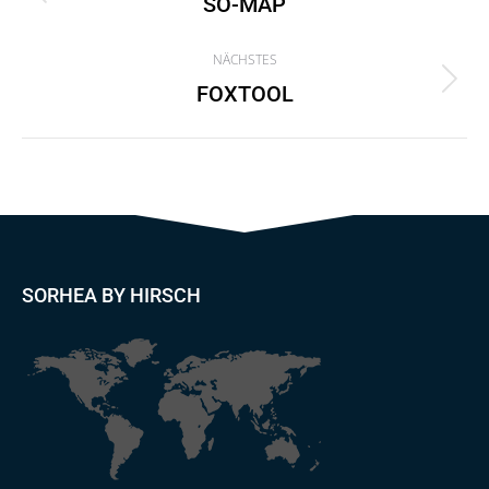
navigation
SO-MAP
Previous
project:
NÄCHSTES
FOXTOOL
Next
project:
SORHEA BY HIRSCH