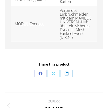
Karten
Verbindet
Einbruchmelder
mit dem MAXIBUS
UNIVERSAL-Hub
MODUL Connect
über ein sicheres
Dynamic-Mesh-
Funknetzwerk
(D.R.N.)
Share this product
Share
Share
Share
on
on
on
Facebook
X
LinkedIn
Project
ZURÜCK