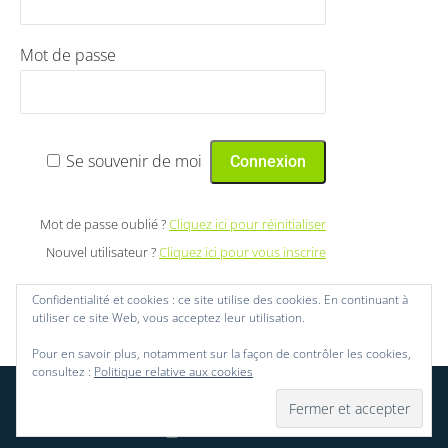
Mot de passe
Se souvenir de moi
Mot de passe oublié ?
Cliquez ici pour réinitialiser
Nouvel utilisateur ?
Cliquez ici pour vous inscrire
Confidentialité et cookies : ce site utilise des cookies. En continuant à
utiliser ce site Web, vous acceptez leur utilisation.
Pour en savoir plus, notamment sur la façon de contrôler les cookies,
consultez :
Politique relative aux cookies
© 2026 HIRSCH. Tous droits réservés | Réalisation
Integral System
Bottom bar menu