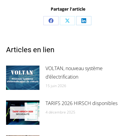
Partager l'article
Share
Share
Share
on
on
on
Facebook
X
LinkedIn
Articles en lien
VOLTAN, nouveau système
d’électrification
15 juin 2026
TARIFS 2026 HIRSCH disponibles
4 décembre 2025