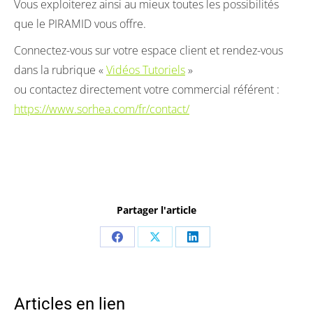
Vous exploiterez ainsi au mieux toutes les possibilités
que le PIRAMID vous offre.
Connectez-vous sur votre espace client et rendez-vous
dans la rubrique «
Vidéos Tutoriels
»
ou contactez directement votre commercial référent :
https://www.sorhea.com/fr/contact/
Partager l'article
Share
Share
Share
on
on
on
Facebook
X
LinkedIn
Articles en lien