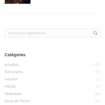
Search:
Catégories
Actualités
(175)
Évènements
(41)
Industrie
(1)
PRESSE
(1)
Réalisations
(38)
Revue de Presse
(12)