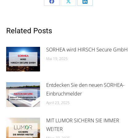
Share
Share
Share
on
on
on
Facebook
X
LinkedIn
Related Posts
SORHEA wird HIRSCH Secure GmbH
Mai 19, 2025
Entdecken Sie den neuen SORHEA-
Einbruchmelder
April 23, 2025
MIT LUMOR SICHERN SIE IMMER
WEITER