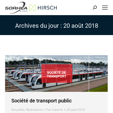
Search:
Archives du jour :
20 août 2018
Société de transport public
Actualités
,
Réalisations
Par
maxime
20 août 2018