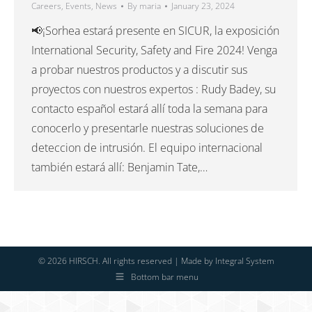
Careers
,
Events
,
News
By
maria
January 23, 2024
📢¡Sorhea estará presente en SICUR, la exposición
International Security, Safety and Fire 2024! Venga
a probar nuestros productos y a discutir sus
proyectos con nuestros expertos : Rudy Badey, su
contacto español estará allí toda la semana para
conocerlo y presentarle nuestras soluciones de
deteccion de intrusión. El equipo internacional
también estará allí: Benjamin Tate,…
© 2026 HIRSCH. All rights reserved | Made by
Integral System
Bottom bar menu