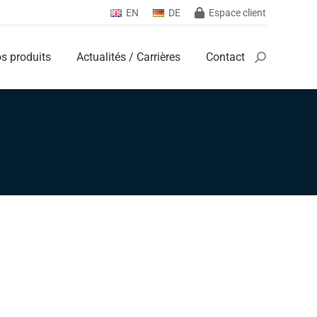
EN
DE
Espace client
s produits
Actualités / Carrières
Contact
Search:
s produits
Actualités / Carrières
Contact
Search: