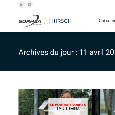
LinkedIn
YouTube
Qui som
page
page
opens
opens
Qui som
in
in
new
new
window
window
Archives du jour :
11 avril 2